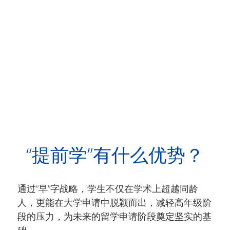
“提前学”有什么优势？
通过“早”字战略，学生不仅在学术上超越同龄
人，更能在大学申请中脱颖而出，减轻高年级阶
段的压力，为未来的留学申请阶段奠定坚实的基
础。