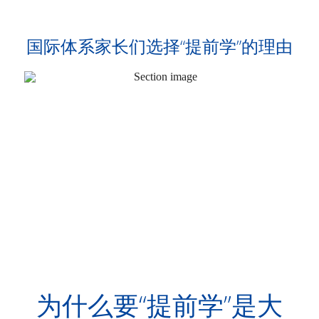
国际体系家长们选择“提前学”的理由
为什么要“提前学”是大