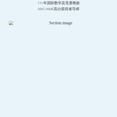
15+年国际数学及竞赛教龄
AMC/AIME高分获得者导师