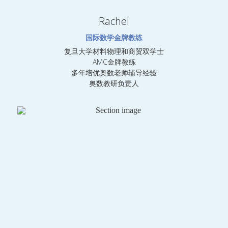
Rachel
国际数学金牌教练
复旦大学材料物理和商贸双学士
AMC金牌教练
多年培优奥数老师辅导经验
奥数教研负责人