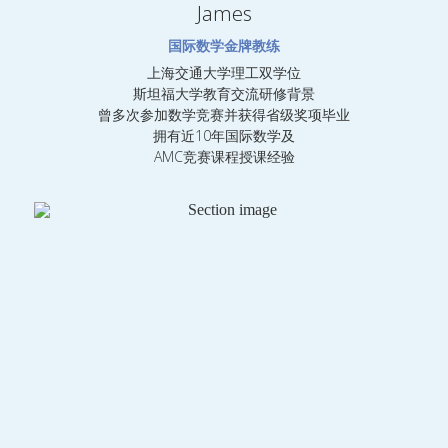
James
国际数学金牌教练
上海交通大学理工双学位
斯坦福大学教育交流研修背景
曾多次参加数学竞赛并获得省级奖项毕业
拥有近10年国际数学及
AMC竞赛课程授课经验