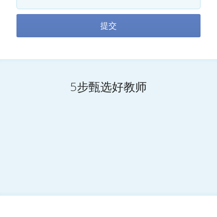
提交
5步甄选好教师