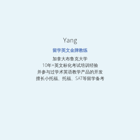
Yang
留学英文金牌教练
加拿大布鲁克大学
10年+英文标化考试培训经验
并参与过学术英语教学产品的开发
擅长小托福、托福、SAT等留学备考