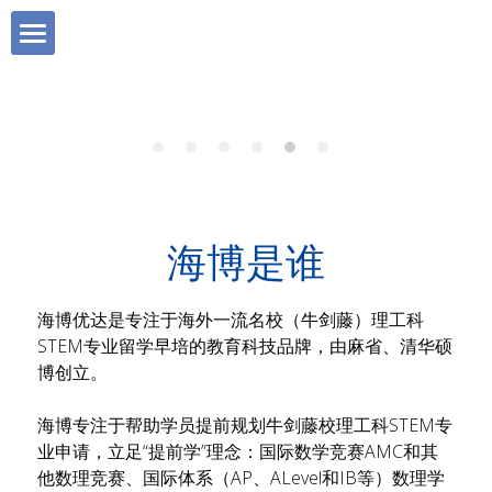
了解海博
AMC数学竞赛
AMC8智能题库
海博是谁
IG-Alevel数学
托福雅思
海博优达是专注于
海外一流名校（
牛剑藤
）理工科
STEM专业留学早培
的教育科技品牌，由麻省、清华硕
博创立。
AP/Alevel物化生
海博专注于帮助学员提前规划牛剑藤校理工科STEM专
提供技术支持
业申请，立足“提前学”理念：国际数学竞赛AMC和其
他数理竞赛、国际体系（AP、ALevel和IB等）数理学