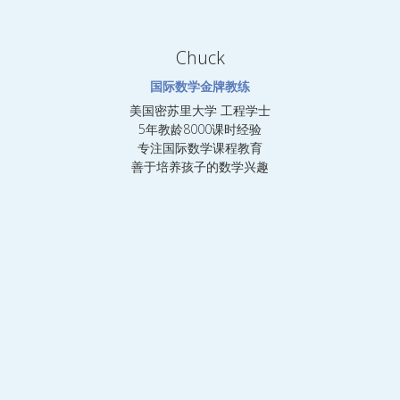
Chuck
国际数学金牌教练
美国密苏里大学 工程学士
5年教龄8000课时经验
专注国际数学课程教育
善于培养孩子的数学兴趣