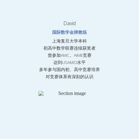
David
国际数学金牌教练
上海复旦大学本科
初高中数学联赛连续获奖者
曾参加AMC、AIME竞赛
达到USAMO水平
多年参与国内初、高中竞赛培养
对竞赛体系有深刻的认识