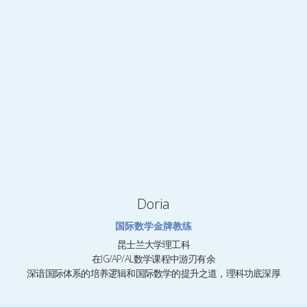
Doria
国际数学金牌教练
昆士兰大学理工科
在IG/AP/AL数学课程中游刃有余
深谙国际体系的培养逻辑和国际数学的提升之道，理科功底深厚