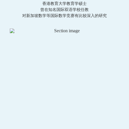
香港教育大学教育学硕士
曾在知名国际双语学校任教
对新加坡数学等国际数学竞赛有比较深入的研究